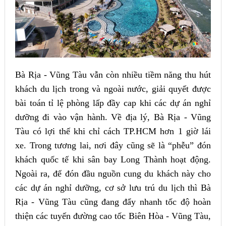
Bà Rịa - Vũng Tàu vẫn còn nhiều tiềm năng thu hút
khách du lịch trong và ngoài nước, giải quyết được
bài toán tỉ lệ phòng lấp đầy cap khi các dự án nghỉ
dưỡng đi vào vận hành. Về địa lý, Bà Rịa - Vũng
Tàu có lợi thế khi chỉ cách TP.HCM hơn 1 giờ lái
xe. Trong tương lai, nơi đây cũng sẽ là “phễu” đón
khách quốc tế khi sân bay Long Thành hoạt động.
Ngoài ra, để đón đầu nguồn cung du khách này cho
các dự án nghỉ dưỡng, cơ sở lưu trú du lịch thì Bà
Rịa - Vũng Tàu cũng đang đẩy nhanh tốc độ hoàn
thiện các tuyến đường cao tốc Biên Hòa - Vũng Tàu,