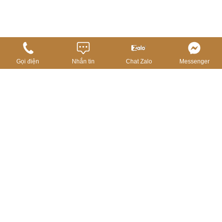
Gọi điện
Nhắn tin
Chat Zalo
Messenger
ĐĂNG KÝ NHẬN TIN
NHẬN TIN
2026
Nextland KVVN
. All Rights Reserved.