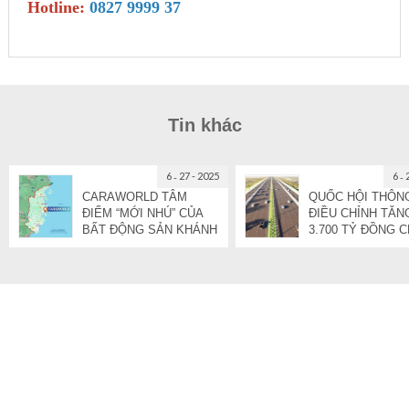
Hotline:
0827 9999 37
Tin khác
6
27 - 2025
6
CARAWORLD TÂM
QUỐC HỘI THÔN
ĐIỂM “MỚI NHÚ” CỦA
ĐIỀU CHỈNH TĂN
BẤT ĐỘNG SẢN KHÁNH
3.700 TỶ ĐỒNG 
HOÀ
DỰ ÁN CAO TỐC 
HÒA - VŨNG TÀU 
ĐOẠN 1