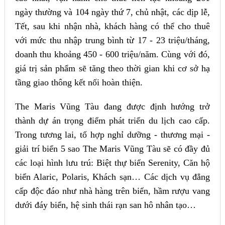
ngày thường và 104 ngày thứ 7, chủ nhật, các dịp lễ,
Tết, sau khi nhận nhà, khách hàng có thể cho thuê
với mức thu nhập trung bình từ 17 - 23 triệu/tháng,
doanh thu khoảng 450 - 600 triệu/năm. Cùng với đó,
giá trị sản phẩm sẽ tăng theo thời gian khi cơ sở hạ
tầng giao thông kết nối hoàn thiện.
The Maris Vũng Tàu đang được định hướng trở
thành dự án trọng điểm phát triển du lịch cao cấp.
Trong tương lai, tổ hợp nghỉ dưỡng - thương mại -
giải trí biển 5 sao The Maris Vũng Tàu sẽ có đầy đủ
các loại hình lưu trú: Biệt thự biển Serenity, Căn hộ
biển Alaric, Polaris, Khách sạn… Các dịch vụ đẳng
cấp độc đáo như nhà hàng trên biển, hầm rượu vang
dưới đáy biển, hệ sinh thái rạn san hô nhân tạo…