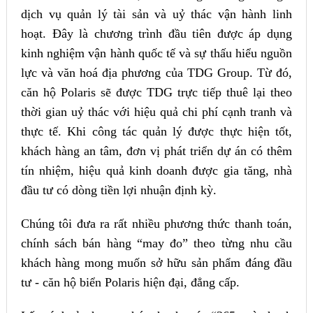
dịch vụ quản lý tài sản và uỷ thác vận hành linh
hoạt. Đây là chương trình đầu tiên được áp dụng
kinh nghiệm vận hành quốc tế và sự thấu hiểu nguồn
lực và văn hoá địa phương của TDG Group. Từ đó,
căn hộ Polaris sẽ được TDG trực tiếp thuê lại theo
thời gian uỷ thác với hiệu quả chi phí cạnh tranh và
thực tế. Khi công tác quản lý được thực hiện tốt,
khách hàng an tâm, đơn vị phát triển dự án có thêm
tín nhiệm, hiệu quả kinh doanh được gia tăng, nhà
đầu tư có dòng tiền lợi nhuận định kỳ.
Chúng tôi đưa ra rất nhiều phương thức thanh toán,
chính sách bán hàng “may đo” theo từng nhu cầu
khách hàng mong muốn sở hữu sản phẩm đáng đầu
tư - căn hộ biển Polaris hiện đại, đẳng cấp.