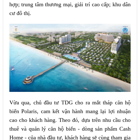
hợp; trung tâm thương mại, giải trí cao cấp; khu dân
cư đô thị.
Vừa qua, chủ đầu tư TDG cho ra mắt tháp căn hộ
biển Polaris, cam kết vận hành mang lại lợi nhuận
cao cho khách hàng. Theo đó, dựa trên nhu cầu cho
thuê và quản lý căn hộ biển - dòng sản phẩm Cash
Home - của nhà đầu tư, khách hàng sẽ cùng tham gia