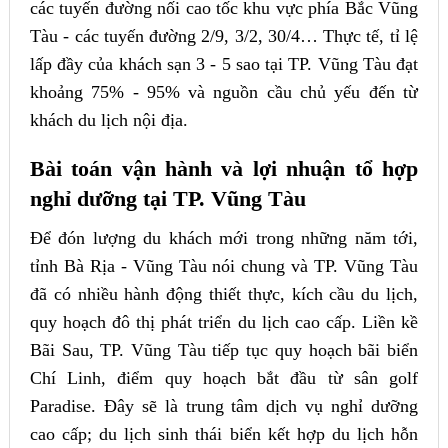
các tuyến đường nối cao tốc khu vực phía Bắc Vũng
Tàu - các tuyến đường 2/9, 3/2, 30/4… Thực tế, tỉ lệ
lấp đầy của khách sạn 3 - 5 sao tại TP. Vũng Tàu đạt
khoảng 75% - 95% và nguồn cầu chủ yếu đến từ
khách du lịch nội địa.
Bài toán vận hành và lợi nhuận tổ hợp
nghỉ dưỡng tại TP. Vũng Tàu
Để đón lượng du khách mới trong những năm tới,
tỉnh Bà Rịa - Vũng Tàu nói chung và TP. Vũng Tàu
đã có nhiều hành động thiết thực, kích cầu du lịch,
quy hoạch đô thị phát triển du lịch cao cấp. Liền kề
Bãi Sau, TP. Vũng Tàu tiếp tục quy hoạch bãi biển
Chí Linh, điểm quy hoạch bắt đầu từ sân golf
Paradise. Đây sẽ là trung tâm dịch vụ nghỉ dưỡng
cao cấp; du lịch sinh thái biển kết hợp du lịch hỗn