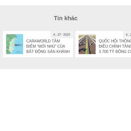
Tin khác
6
27 - 2025
6
CARAWORLD TÂM
QUỐC HỘI THÔN
ĐIỂM “MỚI NHÚ” CỦA
ĐIỀU CHỈNH TĂN
BẤT ĐỘNG SẢN KHÁNH
3.700 TỶ ĐỒNG 
HOÀ
DỰ ÁN CAO TỐC 
HÒA - VŨNG TÀU 
ĐOẠN 1