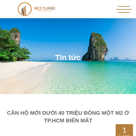
T
i
n
t
ứ
c
CĂN HỘ MỚI DƯỚI 40 TRIỆU ĐỒNG MỘT M2 Ở
TP.HCM BIẾN MẤT
1