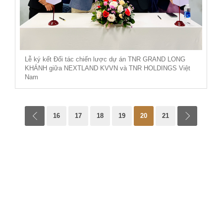
Lễ ký kết Đối tác chiến lược dự án TNR GRAND LONG
KHÁNH giữa NEXTLAND KVVN và TNR HOLDINGS Việt
Nam
p
16
17
18
19
20
21
n