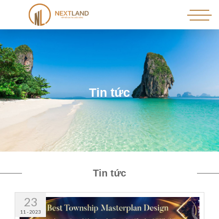
T
i
n
t
ứ
c
Tin tức
23
11 - 2023