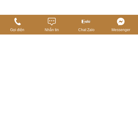
Gọi điện
Nhắn tin
Chat Zalo
Messenger
ĐĂNG KÝ NHẬN TIN
NHẬN TIN
2026
Nextland KVVN
. All Rights Reserved.