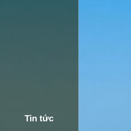
T
i
n
t
ứ
c