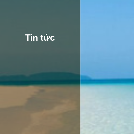
T
i
n
t
ứ
c