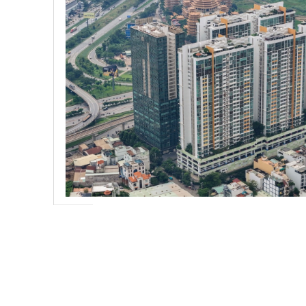
7
TP.HCM cấm cho thuê lưu trú du lịch trong c
3 - 2025