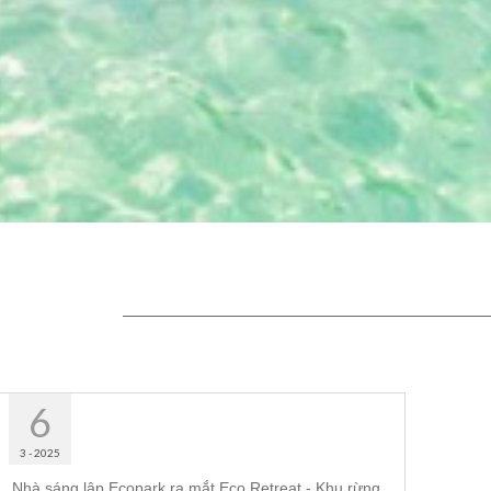
6
3 - 2025
Nhà sáng lập Ecopark ra mắt Eco Retreat - Khu rừng